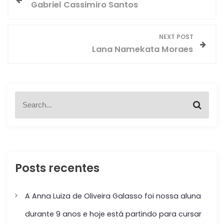
Gabriel Cassimiro Santos
a
v
NEXT POST
Lana Namekata Moraes
e
g
S
a
S
e
e
a
ç
a
r
r
c
c
ã
h
h
f
Posts recentes
o
o
r
d
:
A Anna Luiza de Oliveira Galasso foi nossa aluna
e
durante 9 anos e hoje está partindo para cursar