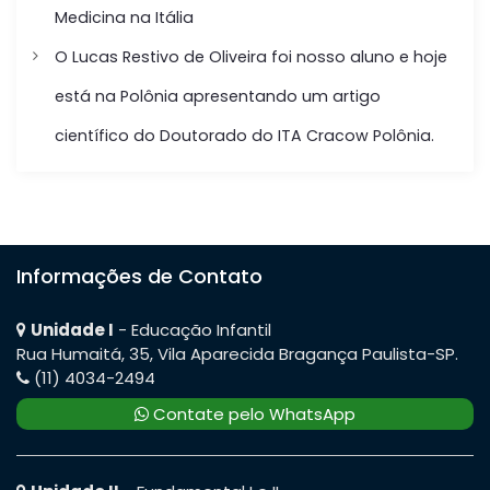
Medicina na Itália
P
O Lucas Restivo de Oliveira foi nosso aluno e hoje
o
está na Polônia apresentando um artigo
s
científico do Doutorado do ITA Cracow Polônia.
t
Informações de Contato
Unidade I
- Educação Infantil
Rua Humaitá, 35, Vila Aparecida Bragança Paulista-SP.
(11) 4034-2494
Contate pelo WhatsApp