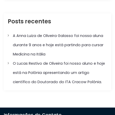
r
r
c
c
h
h
f
Posts recentes
o
r
:
A Anna Luiza de Oliveira Galasso foi nossa aluna
durante 9 anos e hoje está partindo para cursar
Medicina na Itália
O Lucas Restivo de Oliveira foi nosso aluno e hoje
está na Polônia apresentando um artigo
científico do Doutorado do ITA Cracow Polônia.
Informações de Contato