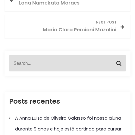
Lana Namekata Moraes
a
v
NEXT POST
Maria Clara Perciani Mazolini
e
g
S
a
S
e
e
a
ç
a
r
r
c
c
ã
h
h
f
Posts recentes
o
o
r
d
:
A Anna Luiza de Oliveira Galasso foi nossa aluna
e
durante 9 anos e hoje está partindo para cursar