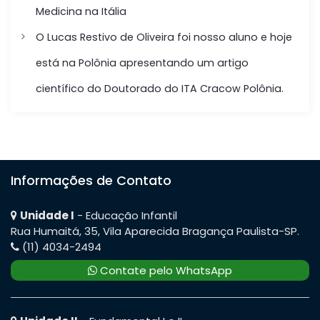
Medicina na Itália
P
O Lucas Restivo de Oliveira foi nosso aluno e hoje
o
está na Polônia apresentando um artigo
s
científico do Doutorado do ITA Cracow Polônia.
t
Informações de Contato
Unidade I
- Educação Infantil
Rua Humaitá, 35, Vila Aparecida Bragança Paulista-SP.
(11) 4034-2494
Contate pelo WhatsApp