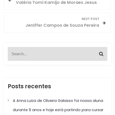
Valéria Tomi Kamijo de Moraes Jesus
a
v
NEXT POST
Jeniffer Campos de Souza Pereira
e
g
S
a
S
e
e
a
ç
a
r
r
c
c
ã
h
h
f
Posts recentes
o
o
r
d
:
A Anna Luiza de Oliveira Galasso foi nossa aluna
e
durante 9 anos e hoje está partindo para cursar