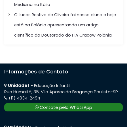
Medicina na Itália
P
O Lucas Restivo de Oliveira foi nosso aluno e hoje
o
está na Polônia apresentando um artigo
s
científico do Doutorado do ITA Cracow Polônia.
t
Informações de Contato
Unidade I
- Educação Infantil
Rua Humaitá, 35, Vila Aparecida Bragança Paulista-SP.
(11) 4034-2494
Contate pelo WhatsApp