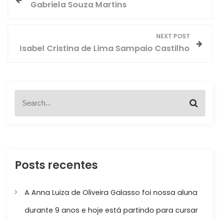
Gabriela Souza Martins
a
v
NEXT POST
Isabel Cristina de Lima Sampaio Castilho
e
g
S
a
S
e
e
a
ç
a
r
r
c
c
ã
h
h
f
Posts recentes
o
o
r
d
:
A Anna Luiza de Oliveira Galasso foi nossa aluna
e
durante 9 anos e hoje está partindo para cursar