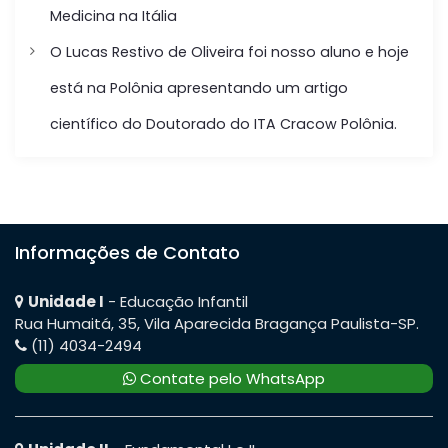
Medicina na Itália
P
O Lucas Restivo de Oliveira foi nosso aluno e hoje
o
está na Polônia apresentando um artigo
s
científico do Doutorado do ITA Cracow Polônia.
t
Informações de Contato
Unidade I
- Educação Infantil
Rua Humaitá, 35, Vila Aparecida Bragança Paulista-SP.
(11) 4034-2494
Contate pelo WhatsApp