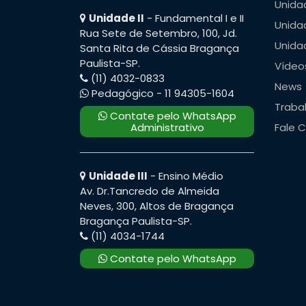
Unidad
Unidade II
- Fundamental I e II
Unidad
Rua Sete de Setembro, 100, Jd.
Unidad
Santa Rita de Cássia Bragança
Paulista-SP.
Vídeo
(11) 4032-0833
News
Pedagógico - 11 94305-1604
Traba
Contate pelo WhatsApp
Administrativo
Fale 
Unidade III
- Ensino Médio
Av. Dr.Tancredo de Almeida
Neves, 300, Altos de Bragança
Bragança Paulista-SP.
(11) 4034-1744
Contate pelo WhatsApp