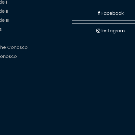
e I
e II
Facebook
e III
s
Instagram
lhe Conosco
Conosco