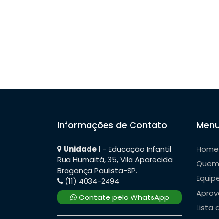
o
d
e
P
o
s
Informações de Contato
Menu
t
Unidade I
- Educação Infantil
Home
Rua Humaitá, 35, Vila Aparecida
Quem
Bragança Paulista-SP.
Equip
(11) 4034-2494
Aprov
Contate pelo WhatsApp
Lista 