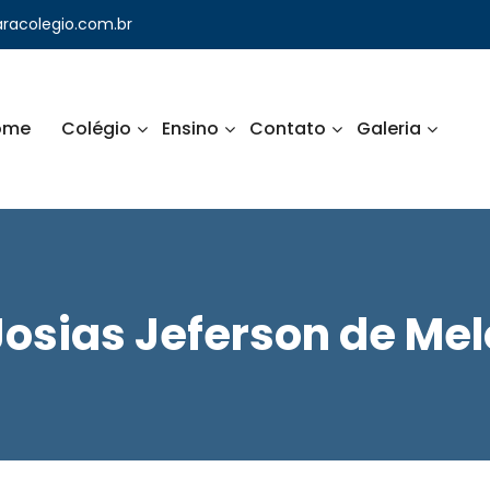
racolegio.com.br
ome
Colégio
Ensino
Contato
Galeria
uilo e prazeroso.
a
Josias Jeferson de Mel