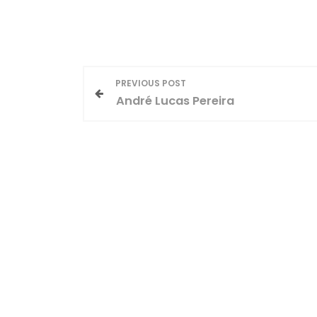
N
PREVIOUS POST
André Lucas Pereira
a
v
e
g
a
ç
ã