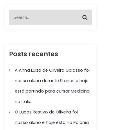
S
S
e
e
a
a
r
r
c
c
h
h
f
Posts recentes
o
r
:
A Anna Luiza de Oliveira Galasso foi
nossa aluna durante 9 anos e hoje
está partindo para cursar Medicina
na Itália
O Lucas Restivo de Oliveira foi
nosso aluno e hoje está na Polônia