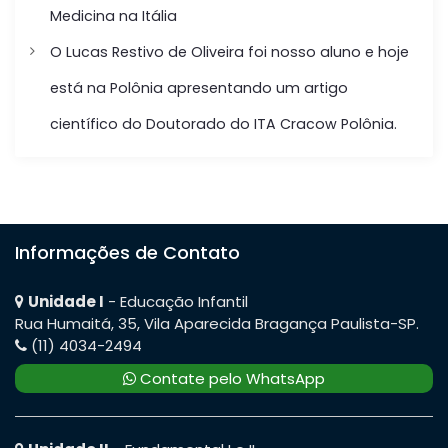
Medicina na Itália
P
O Lucas Restivo de Oliveira foi nosso aluno e hoje
o
está na Polônia apresentando um artigo
s
científico do Doutorado do ITA Cracow Polônia.
t
Informações de Contato
Unidade I
- Educação Infantil
Rua Humaitá, 35, Vila Aparecida Bragança Paulista-SP.
(11) 4034-2494
Contate pelo WhatsApp