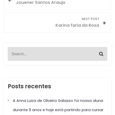
Jouener Santos Araujo
a
v
NEXT POST
Karina faria da Rosa
e
g
S
a
S
e
e
a
ç
a
r
r
c
c
ã
h
h
f
Posts recentes
o
o
r
d
:
A Anna Luiza de Oliveira Galasso foi nossa aluna
e
durante 9 anos e hoje está partindo para cursar