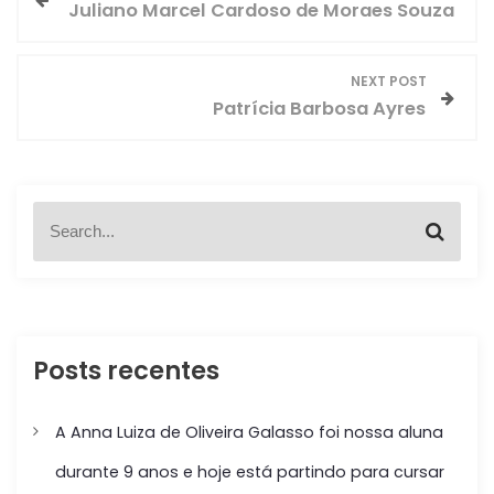
Juliano Marcel Cardoso de Moraes Souza
a
v
NEXT POST
Patrícia Barbosa Ayres
e
g
S
a
S
e
e
a
ç
a
r
r
c
c
ã
h
h
f
Posts recentes
o
o
r
d
:
A Anna Luiza de Oliveira Galasso foi nossa aluna
e
durante 9 anos e hoje está partindo para cursar