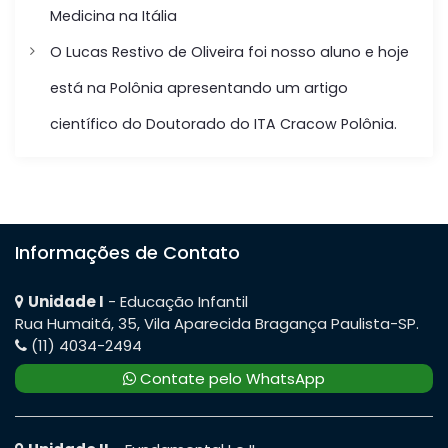
Medicina na Itália
P
O Lucas Restivo de Oliveira foi nosso aluno e hoje
o
está na Polônia apresentando um artigo
s
científico do Doutorado do ITA Cracow Polônia.
t
Informações de Contato
Unidade I
- Educação Infantil
Rua Humaitá, 35, Vila Aparecida Bragança Paulista-SP.
(11) 4034-2494
Contate pelo WhatsApp