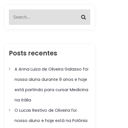
S
S
e
e
a
a
r
r
c
c
h
h
f
Posts recentes
o
r
:
A Anna Luiza de Oliveira Galasso foi
nossa aluna durante 9 anos e hoje
está partindo para cursar Medicina
na Itália
O Lucas Restivo de Oliveira foi
nosso aluno e hoje está na Polônia