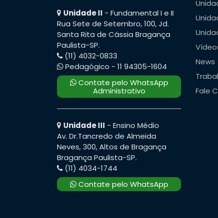
Unidad
Unidade II
- Fundamental I e II
Unidad
Rua Sete de Setembro, 100, Jd.
Unidad
Santa Rita de Cássia Bragança
Paulista-SP.
Vídeo
(11) 4032-0833
News
Pedagógico - 11 94305-1604
Traba
Contate pelo WhatsApp
Administrativo
Fale 
Unidade III
- Ensino Médio
Av. Dr.Tancredo de Almeida
Neves, 300, Altos de Bragança
Bragança Paulista-SP.
(11) 4034-1744
Contate pelo WhatsApp