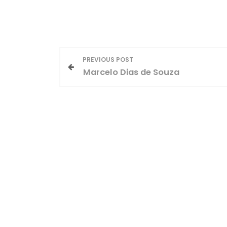
N
PREVIOUS POST
Marcelo Dias de Souza
a
v
e
g
a
ç
ã