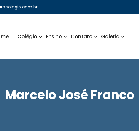
racolegio.com.br
ome
Colégio
Ensino
Contato
Galeria
uilo e prazeroso.
a
Marcelo José Franco