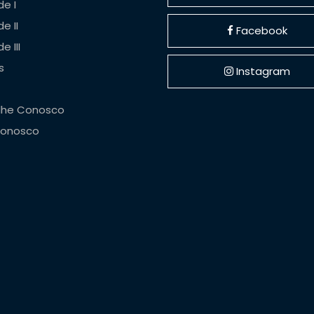
e I
e II
Facebook
e III
s
Instagram
lhe Conosco
Conosco