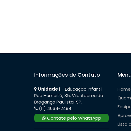
o
d
e
P
o
s
Informações de Contato
Menu
t
Unidade I
- Educação Infantil
Home
Rua Humaitá, 35, Vila Aparecida
Quem
Bragança Paulista-SP.
Equip
(11) 4034-2494
Aprov
Contate pelo WhatsApp
Lista 