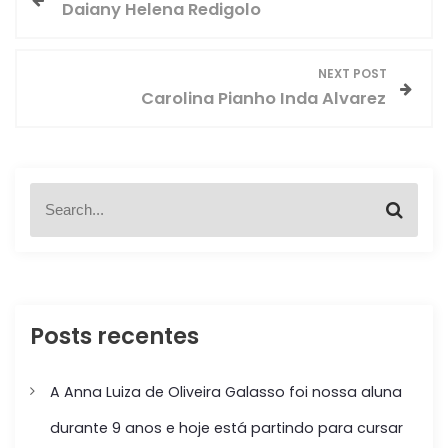
Daiany Helena Redigolo
a
v
NEXT POST
Carolina Pianho Inda Alvarez
e
g
S
a
S
e
e
a
ç
a
r
r
c
c
ã
h
h
f
Posts recentes
o
o
r
d
:
A Anna Luiza de Oliveira Galasso foi nossa aluna
e
durante 9 anos e hoje está partindo para cursar