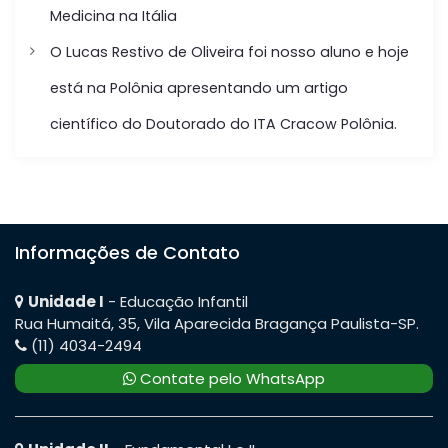
Medicina na Itália
P
O Lucas Restivo de Oliveira foi nosso aluno e hoje
o
está na Polônia apresentando um artigo
s
científico do Doutorado do ITA Cracow Polônia.
t
Informações de Contato
Unidade I
- Educação Infantil
Rua Humaitá, 35, Vila Aparecida Bragança Paulista-SP.
(11) 4034-2494
Contate pelo WhatsApp